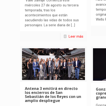
‘Valle Salvaje’ comienza este
avance
miércoles 27 de agosto su tercera
tempor
temporada, tras los
origin
acontecimientos que están
Wells 
sacudiendo las vidas de todos sus
personajes. La serie diaria de
[…]
Leer más
Antena 3 emitirá en directo
Gonz
los encierros de San
copre
Sebastián de los Reyes con un
grano
amplio despliegue
Gonzal