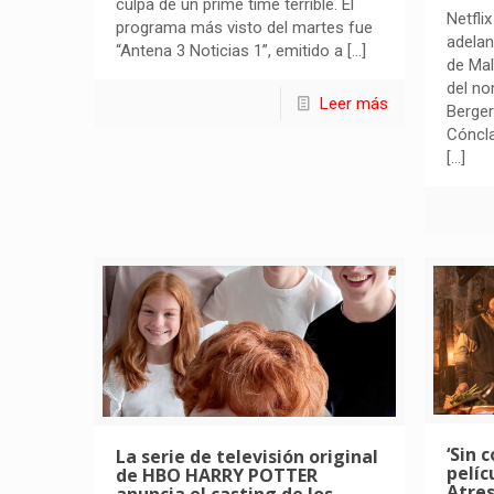
culpa de un prime time terrible. El
Netfli
programa más visto del martes fue
adelan
“Antena 3 Noticias 1”, emitido a
[…]
de Mal
del n
Leer más
Berger
Cóncla
[…]
‘Sin 
La serie de televisión original
pelíc
de HBO HARRY POTTER
Atres