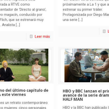
rada a RTVE como
próximamente a La 1 y que 
entador de ‘Directo al grano‘,
estrenar su primer tráiler.
vo magacín, conducido por
Protagonizada por Diego Mart
Flich, que se estrenará muy
una serie
[…]
. Analista
[…]
Leer más
no del último capítulo de
HBO y BBC lanzan el pr
 este viernes
avance de la serie dra
HALF MAN
 es un retrato contemporáneo
HBO y la BBC han publicado 
co mujeres: cinco personajes