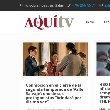
+Info sobre nuestras Galas
+ 96 266 56 71
hol
Inicio
Pre
HBO 
Conmoción en el cierre de la
ofici
segunda temporada de ‘Valle
tempo
Salvaje’: uno de sus
dram
protagonistas “brindará por
THE 
última vez”
HBO Ma