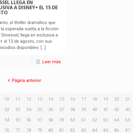
SSEL LLEGA EN
SIVA A DISNEY+ EL 15 DE
STO
nto, el thriller dramático que
la esperada vuelta a la ficción
i Stoessel, llega en exclusiva a
+ el 15 de agosto, con sus
pisodios disponibles.
[…]
Leer más
Página anterior
10
11
12
13
14
15
16
17
18
19
20
21
32
33
34
35
36
37
38
39
40
41
42
43
54
55
56
57
58
59
60
61
62
63
64
65
76
77
78
79
80
81
82
83
84
85
86
87