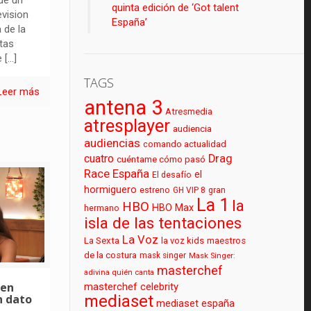
quinta edición de ‘Got talent
vision
España’
 de la
tas
e
[…]
TAGS
Leer más
antena 3
Atresmedia
atresplayer
audiencia
audiencias
comando actualidad
cuatro
Drag
cuéntame cómo pasó
Race España
el
El desafío
hormiguero
estreno
GH VIP 8
gran
La 1
la
HBO
HBO Max
hermano
isla de las tentaciones
La Voz
La Sexta
la voz kids
maestros
de la costura
mask singer
Mask Singer:
masterchef
adivina quién canta
 en
masterchef celebrity
mediaset
n dato
mediaset españa