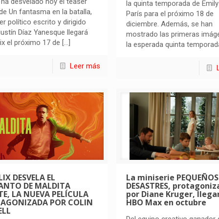
x ha desvelado hoy el teaser
la quinta temporada de Emily
r de Un fantasma en la batalla,
París para el próximo 18 de
ller político escrito y dirigido
diciembre. Además, se han
ustín Díaz Yanesque llegará
mostrado las primeras imág
lix el próximo 17 de
[…]
la esperada quinta temporad
Leer más
LIX DESVELA EL
La miniserie PEQUEÑOS
ANTO DE MALDITA
DESASTRES, protagoniz
TE, LA NUEVA PELÍCULA
por Diane Kruger, llega
AGONIZADA POR COLIN
HBO Max en octubre
ELL
Del equipo creativo ganador 