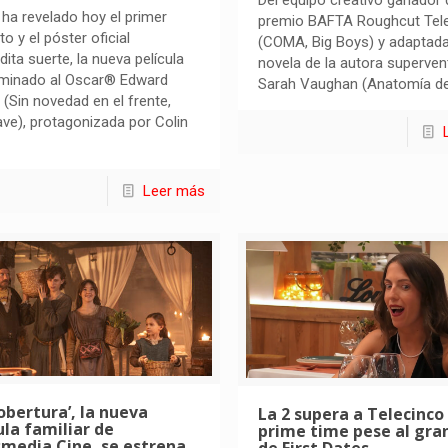
x ha revelado hoy el primer
premio BAFTA Roughcut Tele
to y el póster oficial
(COMA, Big Boys) y adaptada
dita suerte, la nueva película
novela de la autora superven
ominado al Oscar® Edward
Sarah Vaughan (Anatomía d
 (Sin novedad en el frente,
ve), protagonizada por Colin
Leer más
cobertura’, la nueva
La 2 supera a Telecinco
ula familiar de
prime time pese al gra
media Cine, se estrena