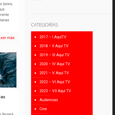
o lunes,
que
frente
añanas
CATEGORÍAS
2017 – I AquíTV
Leer más
2018 – II Aquí TV
2019 – III Aquí TV
2020 – IV Aquí TV
2021 – V Aquí TV
2022 – VI Aquí TV
2023 – VII Aquí TV
ras
Audiencias
Cine
e llegará