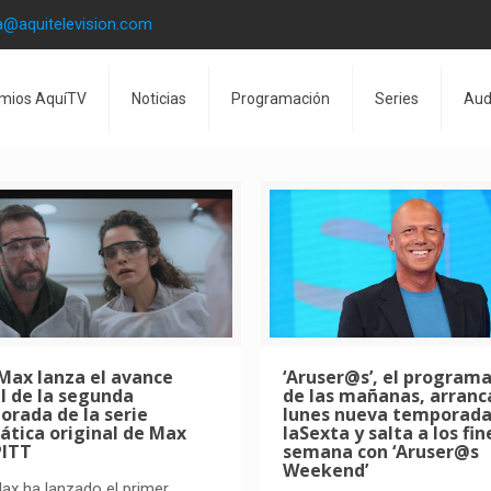
a@aquitelevision.com
mios AquíTV
Noticias
Programación
Series
Aud
Max lanza el avance
‘Aruser@s’, el programa
al de la segunda
de las mañanas, arranc
rada de la serie
lunes nueva temporada
ática original de Max
laSexta y salta a los fin
PITT
semana con ‘Aruser@s
Weekend’
x ha lanzado el primer