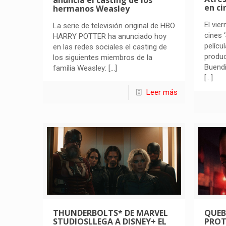
anuncia el casting de los
en ci
hermanos Weasley
El vie
La serie de televisión original de HBO
cines 
HARRY POTTER ha anunciado hoy
pelícu
en las redes sociales el casting de
produ
los siguientes miembros de la
Buend
familia Weasley:
[…]
[…]
Leer más
THUNDERBOLTS* DE MARVEL
QUEB
STUDIOSLLEGA A DISNEY+ EL
PROT