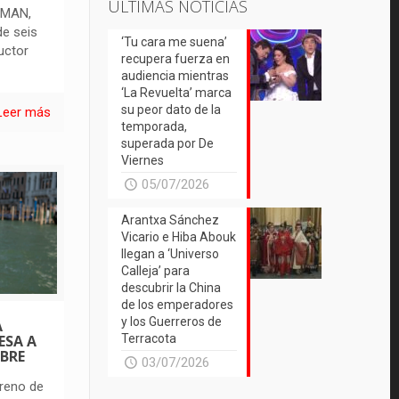
ÚLTIMAS NOTICIAS
 MAN,
de seis
‘Tu cara me suena’
uctor
recupera fuerza en
audiencia mientras
‘La Revuelta’ marca
su peor dato de la
Leer más
temporada,
superada por De
Viernes
05/07/2026
Arantxa Sánchez
Vicario e Hiba Abouk
llegan a ‘Universo
Calleja’ para
descubrir la China
de los emperadores
y los Guerreros de
A
Terracota
ESA A
MBRE
03/07/2026
treno de