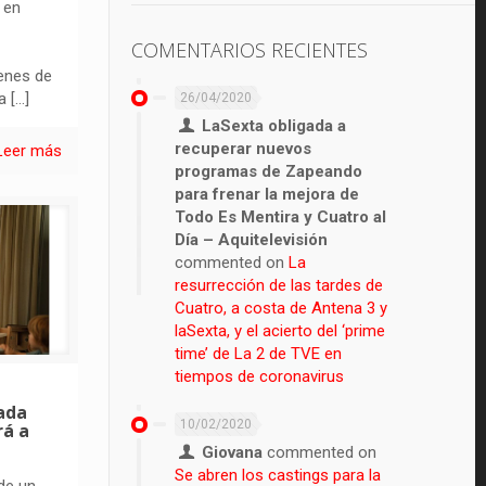
 en
COMENTARIOS RECIENTES
enes de
a
[…]
26/04/2020
LaSexta obligada a
recuperar nuevos
Leer más
programas de Zapeando
para frenar la mejora de
Todo Es Mentira y Cuatro al
Día – Aquitelevisión
commented on
La
resurrección de las tardes de
Cuatro, a costa de Antena 3 y
laSexta, y el acierto del ‘prime
time’ de La 2 de TVE en
tiempos de coronavirus
ada
10/02/2020
rá a
Giovana
commented on
Se abren los castings para la
de un