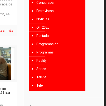
Concursos
acaba de
Entrevistas
ín, es
Noticias
OT 2020
Leer más
Portada
Programación
Programas
Reality
Series
Talent
Tele
imer
mática
las