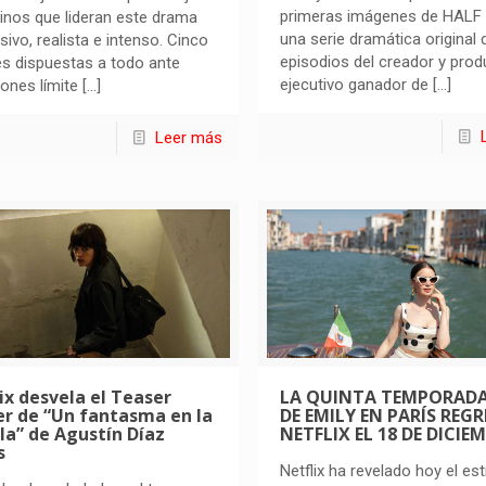
primeras imágenes de HALF
nos que lideran este drama
una serie dramática original 
sivo, realista e intenso. Cinco
episodios del creador y prod
s dispuestas a todo ante
ejecutivo ganador de
[…]
iones límite
[…]
Leer más
ix desvela el Teaser
LA QUINTA TEMPORAD
er de “Un fantasma en la
DE EMILY EN PARÍS REGR
la” de Agustín Díaz
NETFLIX EL 18 DE DICIE
s
Netflix ha revelado hoy el es