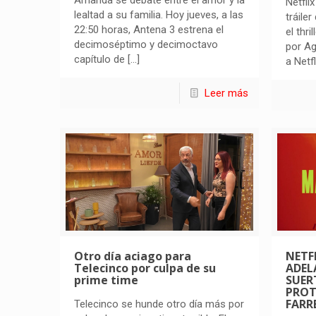
Amanda se debate entre el amor y la
Netfli
lealtad a su familia. Hoy jueves, a las
tráile
22:50 horas, Antena 3 estrena el
el thri
decimoséptimo y decimoctavo
por Ag
capítulo de
[…]
a Netf
Leer más
Otro día aciago para
NETF
Telecinco por culpa de su
ADEL
prime time
SUER
PROT
FARR
Telecinco se hunde otro día más por