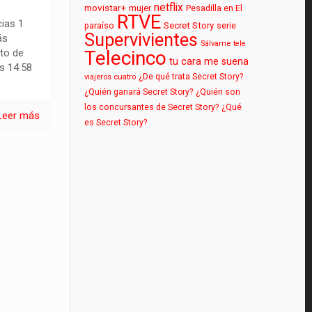
netflix
movistar+
mujer
Pesadilla en El
RTVE
cias 1
paraíso
Secret Story
serie
Supervivientes
ás
Sálvame
tele
Telecinco
to de
tu cara me suena
as 14:58
¿De qué trata Secret Story?
viajeros cuatro
¿Quién ganará Secret Story?
¿Quién son
los concursantes de Secret Story?
¿Qué
Leer más
es Secret Story?