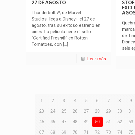
27 DE AGOSTO
STOE
EXCLU
AGO
Thunderbolts*, de Marvel
Studios, llega a Disney+ el 27 de
Quebra
agosto, tras su exitoso estreno en
marca 
cines. La película tiene el sello
de Tin
“Certified Fresh®” en Rotten
Disney
Tomatoes, con
[…]
seis e
Leer más
1
2
3
4
5
6
7
8
9
23
24
25
26
27
28
29
30
31
45
46
47
48
49
50
51
52
53
67
68
69
70
71
72
73
74
75