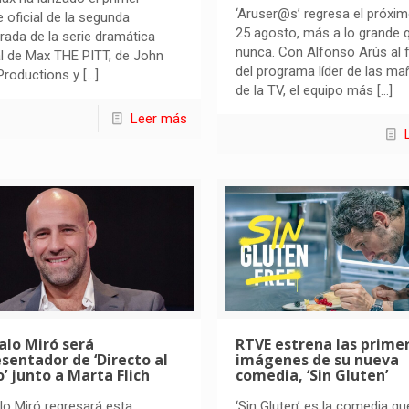
‘Aruser@s’ regresa el próxim
 oficial de la segunda
25 agosto, más a lo grande 
ada de la serie dramática
nunca. Con Alfonso Arús al 
al de Max THE PITT, de John
del programa líder de las m
Productions y
[…]
de la TV, el equipo más
[…]
Leer más
alo Miró será
RTVE estrena las prime
sentador de ‘Directo al
imágenes de su nueva
’ junto a Marta Flich
comedia, ‘Sin Gluten’
o Miró regresará esta
‘Sin Gluten’ es la comedia qu