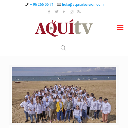
+ 96 266 56 71
hola@aquitelevision.com