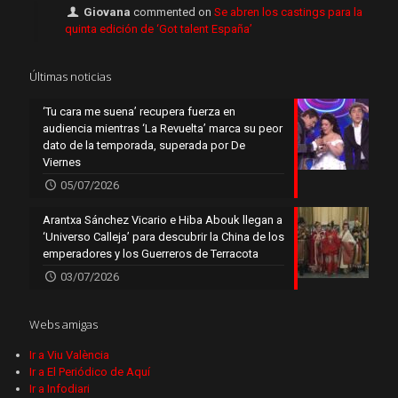
Giovana
commented on
Se abren los castings para la
quinta edición de ‘Got talent España’
Últimas noticias
‘Tu cara me suena’ recupera fuerza en
audiencia mientras ‘La Revuelta’ marca su peor
dato de la temporada, superada por De
Viernes
05/07/2026
Arantxa Sánchez Vicario e Hiba Abouk llegan a
‘Universo Calleja’ para descubrir la China de los
emperadores y los Guerreros de Terracota
03/07/2026
Webs amigas
Ir a Viu València
Ir a El Periódico de Aquí
Ir a Infodiari