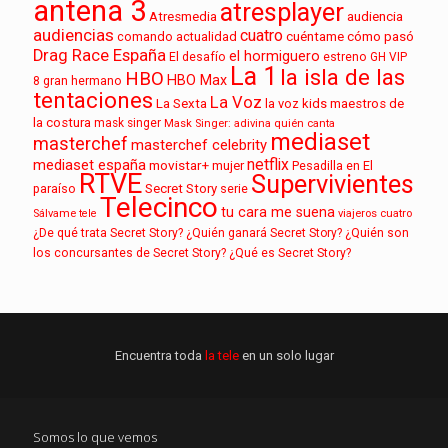
antena 3
atresplayer
audiencia
Atresmedia
audiencias
cuatro
cuéntame cómo pasó
comando actualidad
Drag Race España
el hormiguero
El desafío
estreno
GH VIP
La 1
la isla de las
HBO
HBO Max
8
gran hermano
tentaciones
La Voz
La Sexta
la voz kids
maestros de
la costura
mask singer
Mask Singer: adivina quién canta
mediaset
masterchef
masterchef celebrity
netflix
mediaset españa
movistar+
mujer
Pesadilla en El
RTVE
Supervivientes
paraíso
Secret Story
serie
Telecinco
tu cara me suena
Sálvame
tele
viajeros cuatro
¿De qué trata Secret Story?
¿Quién ganará Secret Story?
¿Quién son
los concursantes de Secret Story?
¿Qué es Secret Story?
Encuentra toda
la tele
en un solo lugar
Somos lo que vemos