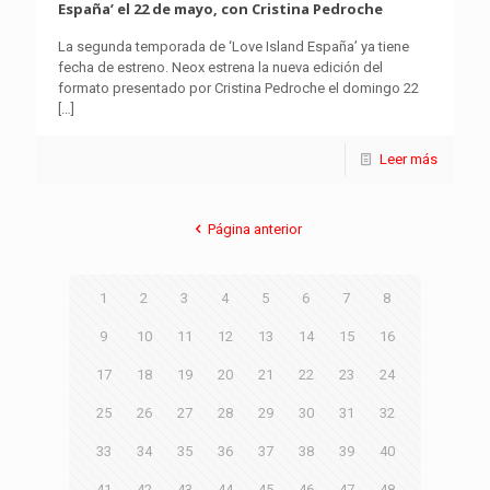
España’ el 22 de mayo, con Cristina Pedroche
La segunda temporada de ‘Love Island España’ ya tiene
fecha de estreno. Neox estrena la nueva edición del
formato presentado por Cristina Pedroche el domingo 22
[…]
Leer más
Página anterior
1
2
3
4
5
6
7
8
9
10
11
12
13
14
15
16
17
18
19
20
21
22
23
24
25
26
27
28
29
30
31
32
33
34
35
36
37
38
39
40
41
42
43
44
45
46
47
48