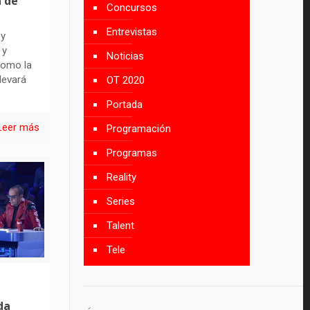
n de
Concursos
Entrevistas
 y
 y
Noticias
como la
levará
OT 2020
Portada
Leer más
Programación
Programas
Reality
Series
Talent
Tele
da