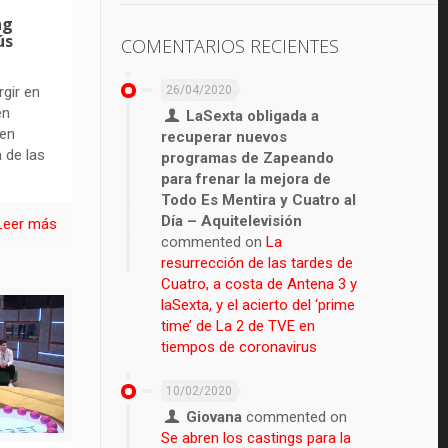
ng
ús
COMENTARIOS RECIENTES
26/04/2020
gir en
en
LaSexta obligada a
 en
recuperar nuevos
 de las
programas de Zapeando
para frenar la mejora de
Todo Es Mentira y Cuatro al
Día – Aquitelevisión
Leer más
commented on
La
resurrección de las tardes de
Cuatro, a costa de Antena 3 y
laSexta, y el acierto del ‘prime
time’ de La 2 de TVE en
tiempos de coronavirus
10/02/2020
Giovana
commented on
Se abren los castings para la