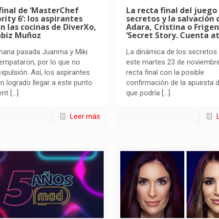
inal de ‘MasterChef
La recta final del juego
rity 6’: los aspirantes
secretos y la salvación 
 las cocinas de DiverXo,
Adara, Cristina o Frigen
abiz Muñoz
‘Secret Story. Cuenta at
mana pasada Juanma y Miki
La dinámica de los secretos 
empataron, por lo que no
este martes 23 de noviembr
xpulsión. Así, los aspirantes
recta final con la posible
n logrado llegar a este punto
confirmación de la apuesta d
ent
[…]
que podría
[…]
Leer más