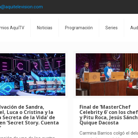
a@aquitelevision.com
mios AquíTV
Noticias
Programación
Series
Aud
lvación de Sandra,
Final de ‘MasterChef
l, Luca o Cristina y la
Celebrity 6’ con los che
a Secreta de la Vida’ de
y Pitu Roca, Jesús Sánch
 en ‘Secret Story. Cuenta
Quique Dacosta
’
Carmina Barrios colgó el dela