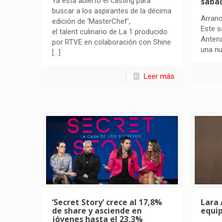
Ya está abierto el casting para
sába
buscar a los aspirantes de la décima
Arranc
edición de ‘MasterChef’,
Este s
el talent culinario de La 1 producido
Antena
por RTVE en colaboración con Shine
una nu
[…]
Leer más
‘Secret Story’ crece al 17,8%
Lara 
de share y asciende en
equip
jóvenes hasta el 23,3%