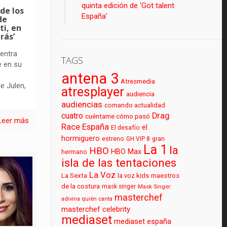
quinta edición de ‘Got talent
 de los
España’
de
ti, en
rás’
entra
TAGS
e en su
antena 3
Atresmedia
e Julen,
atresplayer
audiencia
audiencias
comando actualidad
cuatro
Drag
cuéntame cómo pasó
Leer más
Race España
el
El desafío
hormiguero
estreno
GH VIP 8
gran
La 1
la
HBO
HBO Max
hermano
isla de las tentaciones
La Voz
La Sexta
la voz kids
maestros
de la costura
mask singer
Mask Singer:
masterchef
adivina quién canta
masterchef celebrity
mediaset
mediaset españa