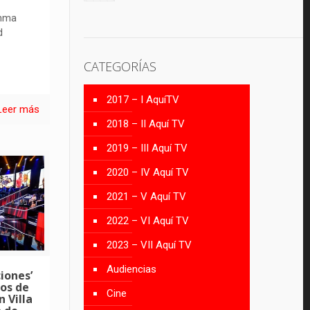
anma
d
CATEGORÍAS
2017 – I AquíTV
Leer más
2018 – II Aquí TV
2019 – III Aquí TV
2020 – IV Aquí TV
2021 – V Aquí TV
2022 – VI Aquí TV
2023 – VII Aquí TV
Audiencias
iones’
vos de
Cine
n Villa