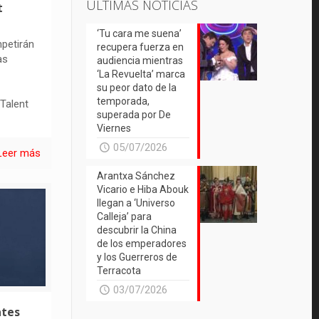
ÚLTIMAS NOTICIAS
t
‘Tu cara me suena’
petirán
recupera fuerza en
as
audiencia mientras
‘La Revuelta’ marca
su peor dato de la
temporada,
 Talent
superada por De
Viernes
05/07/2026
Leer más
Arantxa Sánchez
Vicario e Hiba Abouk
llegan a ‘Universo
Calleja’ para
descubrir la China
de los emperadores
y los Guerreros de
Terracota
03/07/2026
ates