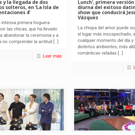
s y la llegada de dos
Lunch’, primera versión
s solteros, en ‘La Isla de
diurna del exitoso dati
entaciones 4’
show que conducirá Jes
Vázquez
a intensa primera hoguera
La chispa del amor puede sur
 por las chicas, que ha llevado
el lugar más insospechado, 
a abandonar la ceremonia y a
cualquier momento del día y
a no comprender la actitud
[…]
distintos ambientes, más allá
románticas veladas
[…]
Leer más