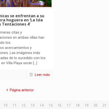
hicas se enfrentan a su
ra hoguera en ‘La Isla
s Tentaciones 4’
imeras citas y
aciones en ambas villas han
ado los
ros acercamientos y
iones. Las imágenes más
adas de lo sucedido con los
 en Villa Playa serán
[…]
Leer más
Página anterior
10
11
12
13
14
15
16
17
18
19
20
21