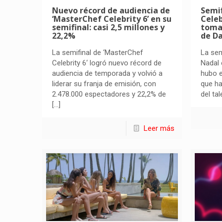
Nuevo récord de audiencia de
Semif
‘MasterChef Celebrity 6’ en su
Celeb
semifinal: casi 2,5 millones y
toman
22,2%
de D
La semifinal de ‘MasterChef
La se
Celebrity 6‘ logró nuevo récord de
Nadal 
audiencia de temporada y volvió a
hubo e
liderar su franja de emisión, con
que ha
2.478.000 espectadores y 22,2% de
del tal
[…]
Leer más