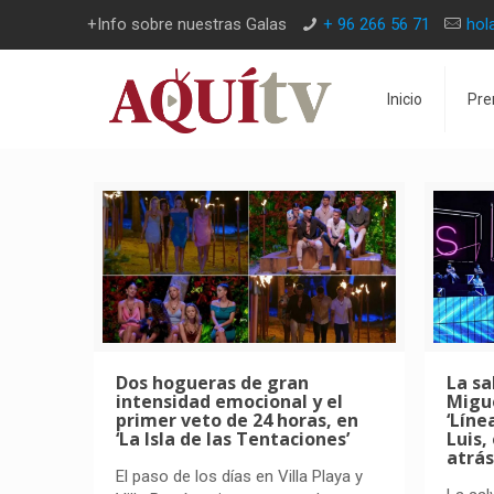
+Info sobre nuestras Galas
+ 96 266 56 71
hol
Inicio
Pre
Dos hogueras de gran
La sa
intensidad emocional y el
Migue
primer veto de 24 horas, en
‘Líne
‘La Isla de las Tentaciones’
Luis,
atrás
El paso de los días en Villa Playa y