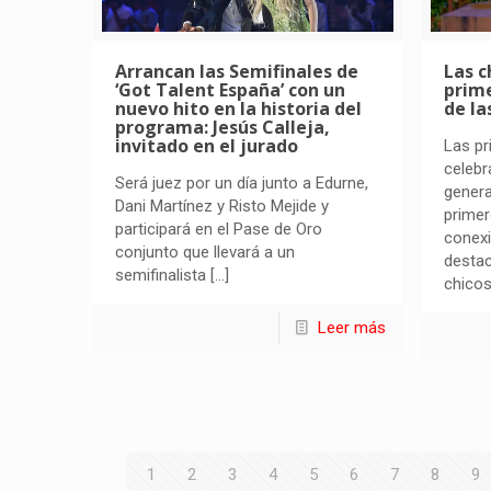
Arrancan las Semifinales de
Las c
‘Got Talent España’ con un
prime
nuevo hito en la historia del
de la
programa: Jesús Calleja,
invitado en el jurado
Las pr
celebr
Será juez por un día junto a Edurne,
gener
Dani Martínez y Risto Mejide y
prime
participará en el Pase de Oro
conex
conjunto que llevará a un
destac
semifinalista
[…]
chicos
Leer más
1
2
3
4
5
6
7
8
9