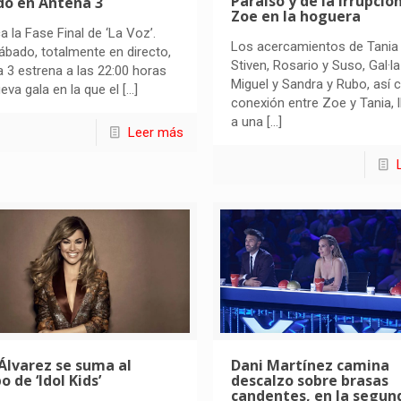
Paraíso y de la irrupció
do en Antena 3
Zoe en la hoguera
a la Fase Final de ‘La Voz’.
Los acercamientos de Tania
ábado, totalmente en directo,
Stiven, Rosario y Suso, Gal·la
 3 estrena a las 22:00 horas
Miguel y Sandra y Rubo, así 
eva gala en la que el
[…]
conexión entre Zoe y Tania, l
a una
[…]
Leer más
Álvarez se suma al
Dani Martínez camina
o de ‘Idol Kids’
descalzo sobre brasas
candentes, en la segun