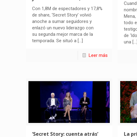
Cuand
Con 1,8M de espectadores y 17,8%
nombre
de share, ‘Secret Story’ volvió
Mena,
anoche a sumar seguidores y
todo e
enlazó un nuevo liderazgo con
testig
su segunda mejor marca de la
de ‘Id
temporada. Se situó a
[…]
una
[…
Leer más
‘Secret Story: cuenta atrás’
La pr