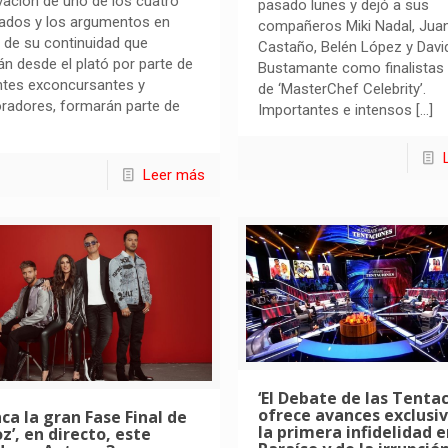
vación de uno de los cuatro
pasado lunes y dejó a sus
ados y los argumentos en
compañeros Miki Nadal, Ju
 de su continuidad que
Castaño, Belén López y Davi
rán desde el plató por parte de
Bustamante como finalistas
ntes exconcursantes y
de ‘MasterChef Celebrity’.
radores, formarán parte de
Importantes e intensos
[…]
Leer más
‘El Debate de las Tentac
ofrece avances exclusi
ca la gran Fase Final de
la primera infidelidad e
oz’, en directo, este