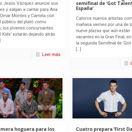
semifinal de ‘Got Talen
o Jesús Vázquez anuncie sus
España’
s y salgan a cantar para Ana
 Omar Montes y Camela con
Catorce nuevos artistas com
l público del plató como
mañana viernes por una de l
o, los jóvenes concursantes
nueve plazas que aún están
ol Kids’ estarán dejando atrás
vacantes en la Gran Final, en
]
la segunda Semifinal de ‘Got
[…]
Leer más
imera hoguera para los
Cuatro prepara ‘First D