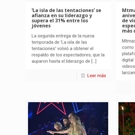
‘La isla de las tentaciones’ se
Mtma
afianza en su liderazgo y
anive
supera el 31% entre los
de ví
jóvenes
espec
más d
La segunda entrega de la nueva
Mtmad 
temporada de ‘La isla de las
como r
tentaciones’ volvió a obtener el
plataf
respaldo de los espectadores, que la
digita
auparon hasta el liderazgo de
[…]
videos
lanzam
Leer más