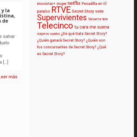
netflix
movistar+
mujer
Pesadilla en El
RTVE
 y la
paraíso
Secret Story
serie
istina,
Supervivientes
Sálvame
tele
a de
Telecinco
tu cara me suena
¿De qué trata Secret Story?
viajeros cuatro
e salvar
¿Quién ganará Secret Story?
¿Quién son
duelo
los concursantes de Secret Story?
¿Qué
es Secret Story?
no
a
[…]
Leer más