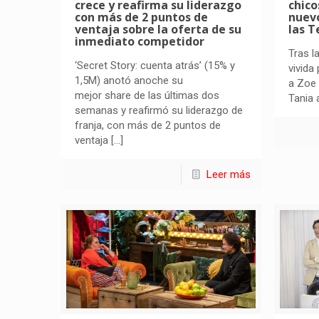
crece y reafirma su liderazgo
chico
con más de 2 puntos de
nuevo
ventaja sobre la oferta de su
las T
inmediato competidor
Tras l
‘Secret Story: cuenta atrás’ (15% y
vivida
1,5M) anotó anoche su
a Zoe 
mejor share de las últimas dos
Tania 
semanas y reafirmó su liderazgo de
franja, con más de 2 puntos de
ventaja
[…]
Leer más