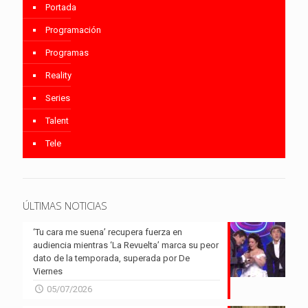
Portada
Programación
Programas
Reality
Series
Talent
Tele
ÚLTIMAS NOTICIAS
‘Tu cara me suena’ recupera fuerza en
audiencia mientras ‘La Revuelta’ marca su peor
dato de la temporada, superada por De
Viernes
05/07/2026