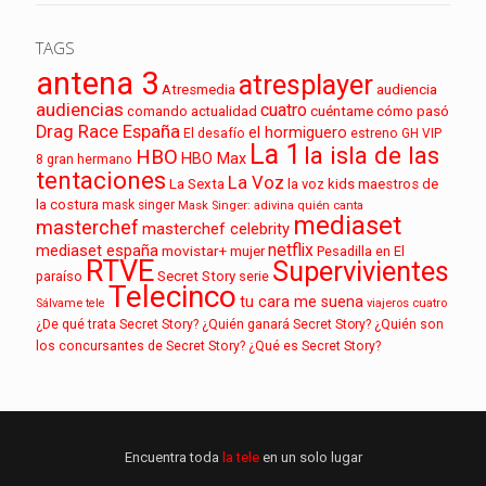
TAGS
antena 3
atresplayer
audiencia
Atresmedia
audiencias
cuatro
cuéntame cómo pasó
comando actualidad
Drag Race España
el hormiguero
El desafío
estreno
GH VIP
La 1
la isla de las
HBO
HBO Max
8
gran hermano
tentaciones
La Voz
La Sexta
la voz kids
maestros de
la costura
mask singer
Mask Singer: adivina quién canta
mediaset
masterchef
masterchef celebrity
netflix
mediaset españa
movistar+
mujer
Pesadilla en El
RTVE
Supervivientes
paraíso
Secret Story
serie
Telecinco
tu cara me suena
Sálvame
tele
viajeros cuatro
¿De qué trata Secret Story?
¿Quién ganará Secret Story?
¿Quién son
los concursantes de Secret Story?
¿Qué es Secret Story?
Encuentra toda
la tele
en un solo lugar