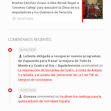
Arantxa Sánchez Vicario e Hiba Abouk llegan a
‘Universo Calleja’ para descubrir la China de los
emperadores y los Guerreros de Terracota
03/07/2026
COMENTARIOS RECIENTES
26/04/2020
LaSexta obligada a recuperar nuevos programas
de Zapeando para frenar la mejora de Todo Es
Mentira y Cuatro al Día – Aquitelevisión
commented on
La resurrección de las tardes de Cuatro, a costa de Antena
3 y laSexta, y el acierto del ‘prime time’ de La 2 de TVE en
tiempos de coronavirus
10/02/2020
Giovana
commented on
Se abren los castings para la
quinta edición de ‘Got talent España’