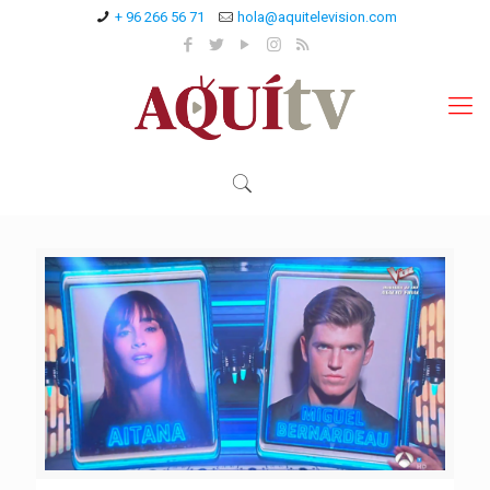
+ 96 266 56 71
hola@aquitelevision.com