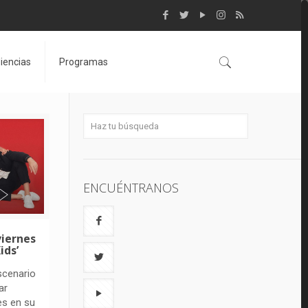
iencias
Programas
ENCUÉNTRANOS
viernes
ids’
scenario
ar
es en su