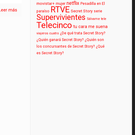
netflix
movistar+
mujer
Pesadilla en El
RTVE
Leer más
paraíso
Secret Story
serie
Supervivientes
Sálvame
tele
Telecinco
tu cara me suena
¿De qué trata Secret Story?
viajeros cuatro
¿Quién ganará Secret Story?
¿Quién son
los concursantes de Secret Story?
¿Qué
es Secret Story?