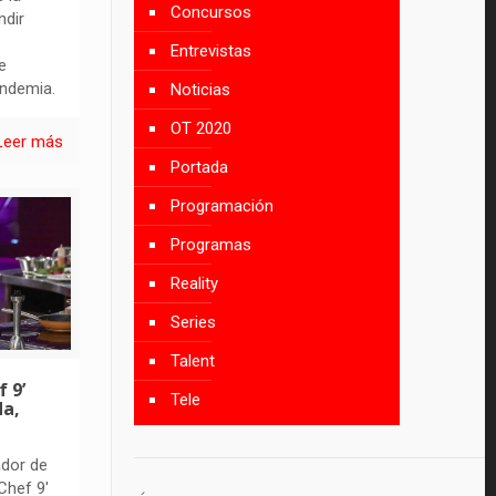
Concursos
ndir
Entrevistas
e
andemia.
Noticias
OT 2020
Leer más
Portada
Programación
Programas
Reality
Series
Talent
 9’
Tele
da,
ador de
Chef 9'