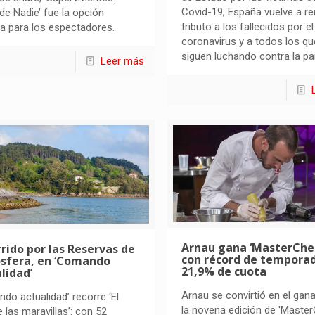
Covid-19, España vuelve a re
 de Nadie’ fue la opción
tributo a los fallecidos por el
ta para los espectadores.
coronavirus y a todos los qu
siguen luchando contra la p
Leer más
Arnau gana ‘MasterChef
rido por las Reservas de
con récord de tempora
osfera, en ‘Comando
21,9% de cuota
lidad’
Arnau se convirtió en el gan
do actualidad’ recorre ‘El
la novena edición de 'Master
e las maravillas’: con 52