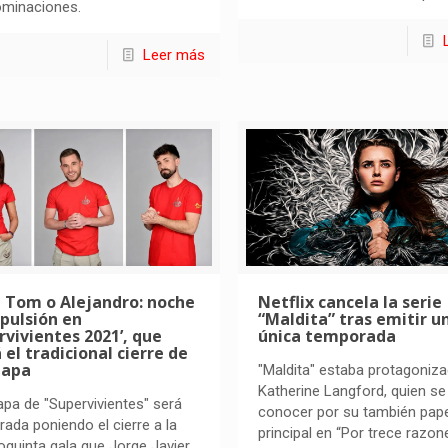
ominaciones.
Leer más
 Tom o Alejandro: noche
Netflix cancela la serie
pulsión en
“Maldita” tras emitir u
rvivientes 2021’, que
única temporada
á el tradicional cierre de
lapa
"Maldita" estaba protagoniza
Katherine Langford, quien se
apa de "Supervivientes" será
conocer por su también pape
rada poniendo el cierre a la
principal en “Por trece razon
quinta gala que Jorge Javier