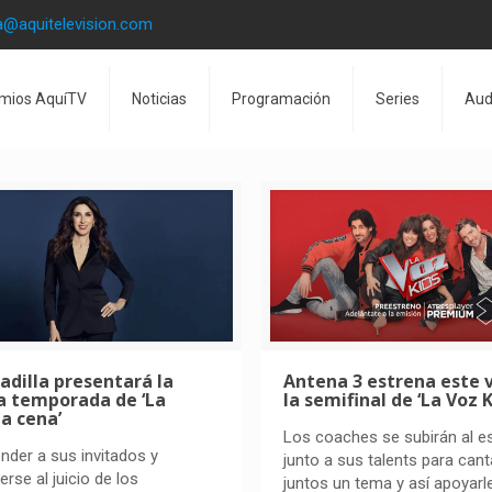
a@aquitelevision.com
mios AquíTV
Noticias
Programación
Series
Aud
adilla presentará la
Antena 3 estrena este 
a temporada de ‘La
la semifinal de ‘La Voz K
a cena’
Los coaches se subirán al e
nder a sus invitados y
junto a sus talents para cant
rse al juicio de los
juntos un tema y así apoyarl