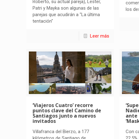
Roberto, su actual pareja), Lester,
comens
Patri y Mayka son algunas de las
los de
parejas que acudirán a "La última
tentación"
Leer más
‘Viajeros Cuatro’ recorre
‘Supe
puntos clave del Camino de
Nadie
Santiagos junto a nuevos
ante 
invitados
‘Mask
Villafranca del Bierzo, a 177
Con ca
kilómetros de Santiago de
22,5% 