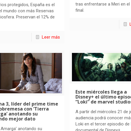
tras enfrentarse a Meri en el
orios protegidos, España es el
final.
del mundo con más Reservas
Biosfera. Preservan el 12% de
Leer más
Este miércoles llega a
Disney+ el último episo
“Loki” de marvel studio
a 3, líder del prime time
sobremesa con ‘Tierra
A partir del miércoles 21 de ju
ga’ anotando su
audiencia podrá conocer má
ndo mejor dato
Loki en el tercer episodio de 
a Amarga’ anotando su
documental de Disney+.