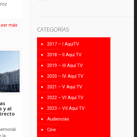
 Voz
Leer más
CATEGORÍAS
2017 – I AquíTV
2018 – II Aquí TV
2019 – III Aquí TV
2020 – IV Aquí TV
2021 – V Aquí TV
2022 – VI Aquí TV
as
 y al
2023 – VII Aquí TV
directo
Audiencias
memorial
Cine
 la