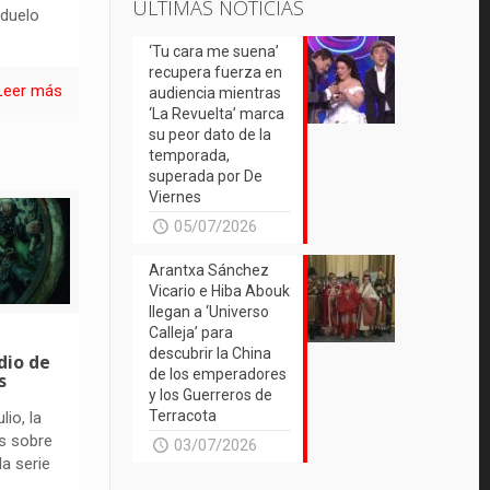
ÚLTIMAS NOTICIAS
 duelo
‘Tu cara me suena’
recupera fuerza en
Leer más
audiencia mientras
‘La Revuelta’ marca
su peor dato de la
temporada,
superada por De
Viernes
05/07/2026
Arantxa Sánchez
Vicario e Hiba Abouk
llegan a ‘Universo
Calleja’ para
descubrir la China
dio de
de los emperadores
s
y los Guerreros de
Terracota
lio, la
s sobre
03/07/2026
la serie