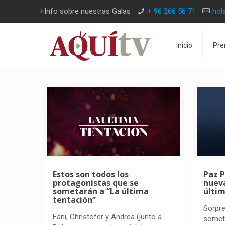
+Info sobre nuestras Galas
+ 96 266 56 71
hol
Inicio
Pre
Estos son todos los
Paz P
protagonistas que se
nuev
sometarán a “La última
últim
tentación”
Sorpre
Fani, Christofer y Andrea (junto a
somete