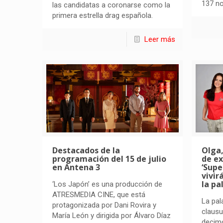
137 n
las candidatas a coronarse como la
primera estrella drag española.
Leer más
Destacados de la
Olga,
programación del 15 de julio
de ex
en Antena 3
‘Supe
vivir
la pa
‘Los Japón’ es una producción de
ATRESMEDIA CINE, que está
La pal
protagonizada por Dani Rovira y
clausu
María León y dirigida por Álvaro Díaz
decimo