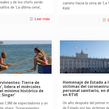
ales y de los chefs serán
camino hacia la cima de ‘La
safíos de ‘La última cena’,
Kids’.
Leer más
Homenaje de Estado a l
rvivientes: Tierra de
víctimas del coronavirus
’, lidera el miércoles
personal sanitario, en 
el mínimo histórico de
en RTVE
 Singer’
Un año después del primer 
si 1,9M de espectadores y un
de Estado por las víctimas de
de share, ‘Supervivientes: