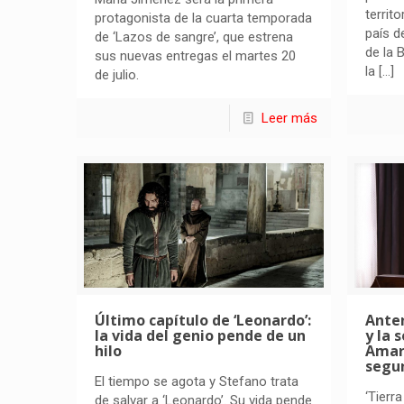
territ
protagonista de la cuarta temporada
país 
de ‘Lazos de sangre’, que estrena
de la 
sus nuevas entregas el martes 20
la
[…]
de julio.
Leer más
Último capítulo de ‘Leonardo’:
Anten
la vida del genio pende de un
y la 
hilo
Amar
segu
El tiempo se agota y Stefano trata
‘Tierr
de salvar a ‘Leonardo’. Su vida pende