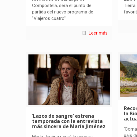
Compostela, será el punto de
Tierra
partida del nuevo programa de
favori
"Viajeros cuatro"
Leer más
Recor
la Bi
‘Lazos de sangre’ estrena
actua
temporada con la entrevista
más sincera de María Jiménez
‘Coman
país d
María Jiménez será la primera