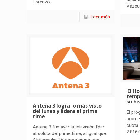
Lorenzo.
Vázque
Leer más
‘El H
temp
su hi
Antena 3 logra lo más visto
del lunes y lidera el prime
El pr
time
promed
cuota 
Antena 3 fue ayer la televisión líder
2.816.
absoluta del prime time, al igual que
Atresmedia TV como grupo con