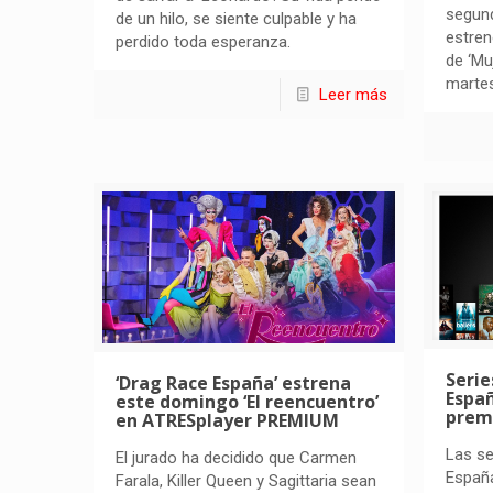
segun
de un hilo, se siente culpable y ha
estren
perdido toda esperanza.
de ‘Mu
martes
Leer más
Serie
‘Drag Race España’ estrena
Espa
este domingo ‘El reencuentro’
prem
en ATRESplayer PREMIUM
Las se
El jurado ha decidido que Carmen
España
Farala, Killer Queen y Sagittaria sean