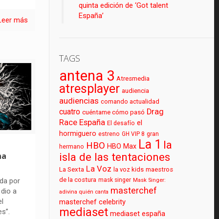
quinta edición de ‘Got talent
España’
Leer más
TAGS
antena 3
Atresmedia
atresplayer
audiencia
audiencias
comando actualidad
cuatro
Drag
cuéntame cómo pasó
Race España
el
El desafío
hormiguero
estreno
GH VIP 8
gran
La 1
la
HBO
HBO Max
hermano
isla de las tentaciones
na
La Voz
La Sexta
la voz kids
maestros
de la costura
mask singer
da por
Mask Singer:
masterchef
 dio a
adivina quién canta
l
masterchef celebrity
mediaset
es”.
mediaset españa