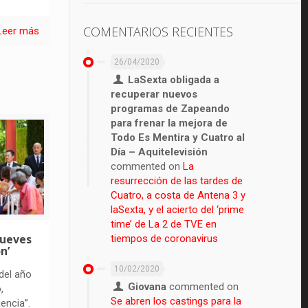
COMENTARIOS RECIENTES
Leer más
26/04/2020
LaSexta obligada a
recuperar nuevos
programas de Zapeando
para frenar la mejora de
Todo Es Mentira y Cuatro al
Día – Aquitelevisión
commented on
La
resurrección de las tardes de
Cuatro, a costa de Antena 3 y
laSexta, y el acierto del ‘prime
time’ de La 2 de TVE en
jueves
tiempos de coronavirus
n’
10/02/2020
del año
Giovana
commented on
,
Se abren los castings para la
encia”.