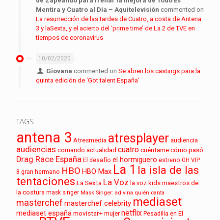
de Zapeando para frenar la mejora de Todo Es
Mentira y Cuatro al Día – Aquitelevisión
commented on
La resurrección de las tardes de Cuatro, a costa de Antena
3 y laSexta, y el acierto del ‘prime time’ de La 2 de TVE en
tiempos de coronavirus
10/02/2020
Giovana
commented on
Se abren los castings para la
quinta edición de ‘Got talent España’
TAGS
antena 3
atresplayer
audiencia
Atresmedia
audiencias
cuatro
cuéntame cómo pasó
comando actualidad
Drag Race España
el hormiguero
El desafío
estreno
GH VIP
La 1
la isla de las
HBO
HBO Max
8
gran hermano
tentaciones
La Voz
La Sexta
la voz kids
maestros de
la costura
mask singer
Mask Singer: adivina quién canta
mediaset
masterchef
masterchef celebrity
netflix
mediaset españa
movistar+
mujer
Pesadilla en El