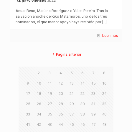
‘Supervivientes 2022’
Anuar Beno, Mariana Rodríguez o Yulen Pereira. Tras la
salvación anoche de Kiko Matamoros, uno de los tres
nominados, el que menor apoyo haya recibido por
[…]
Leer más
Página anterior
1
2
3
4
5
6
7
8
9
10
11
12
13
14
15
16
17
18
19
20
21
22
23
24
25
26
27
28
29
30
31
32
33
34
35
36
37
38
39
40
41
42
43
44
45
46
47
48