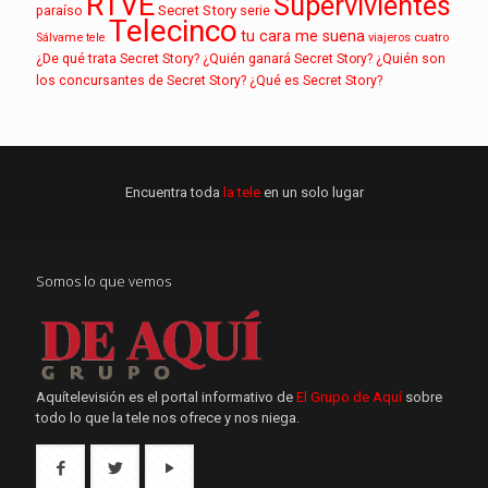
RTVE
Supervivientes
paraíso
Secret Story
serie
Telecinco
tu cara me suena
Sálvame
tele
viajeros cuatro
¿De qué trata Secret Story?
¿Quién ganará Secret Story?
¿Quién son
los concursantes de Secret Story?
¿Qué es Secret Story?
Encuentra toda
la tele
en un solo lugar
Somos lo que vemos
Aquítelevisión es el portal informativo de
El Grupo de Aquí
sobre
todo lo que la tele nos ofrece y nos niega.