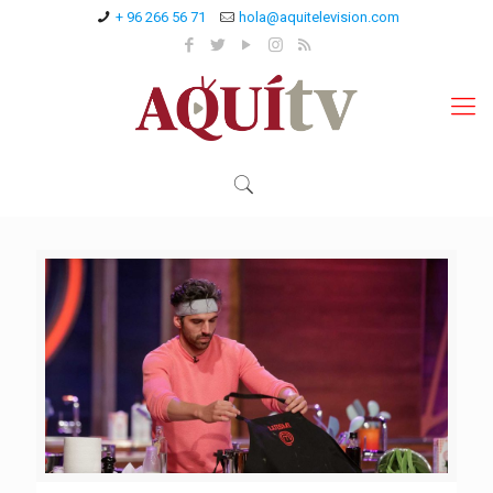
+ 96 266 56 71
hola@aquitelevision.com