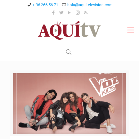
+ 96 266 56 71
hola@aquitelevision.com