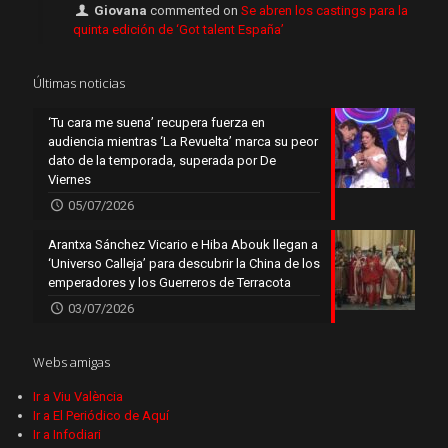
Giovana
commented on
Se abren los castings para la
quinta edición de ‘Got talent España’
Últimas noticias
‘Tu cara me suena’ recupera fuerza en
audiencia mientras ‘La Revuelta’ marca su peor
dato de la temporada, superada por De
Viernes
05/07/2026
Arantxa Sánchez Vicario e Hiba Abouk llegan a
‘Universo Calleja’ para descubrir la China de los
emperadores y los Guerreros de Terracota
03/07/2026
Webs amigas
Ir a Viu València
Ir a El Periódico de Aquí
Ir a Infodiari