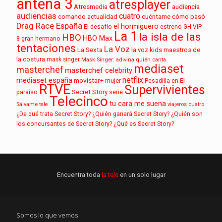
antena 3
atresplayer
audiencia
Atresmedia
audiencias
cuatro
cuéntame cómo pasó
comando actualidad
Drag Race España
el hormiguero
El desafío
estreno
GH VIP
La 1
la isla de las
HBO
HBO Max
8
gran hermano
tentaciones
La Voz
La Sexta
la voz kids
maestros de
la costura
mask singer
Mask Singer: adivina quién canta
mediaset
masterchef
masterchef celebrity
netflix
mediaset españa
movistar+
mujer
Pesadilla en El
RTVE
Supervivientes
paraíso
Secret Story
serie
Telecinco
tu cara me suena
Sálvame
tele
viajeros cuatro
¿De qué trata Secret Story?
¿Quién ganará Secret Story?
¿Quién son
los concursantes de Secret Story?
¿Qué es Secret Story?
Encuentra toda
la tele
en un solo lugar
Somos lo que vemos