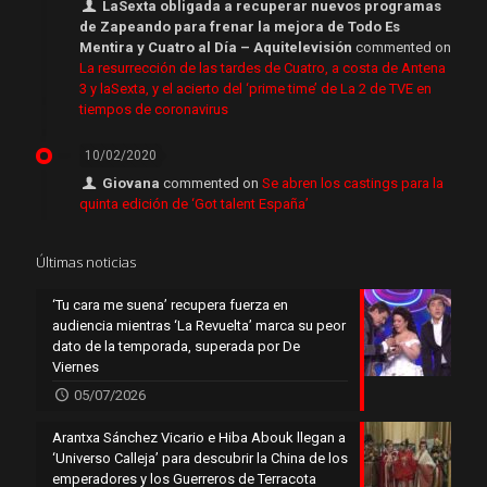
LaSexta obligada a recuperar nuevos programas
de Zapeando para frenar la mejora de Todo Es
Mentira y Cuatro al Día – Aquitelevisión
commented on
La resurrección de las tardes de Cuatro, a costa de Antena
3 y laSexta, y el acierto del ‘prime time’ de La 2 de TVE en
tiempos de coronavirus
10/02/2020
Giovana
commented on
Se abren los castings para la
quinta edición de ‘Got talent España’
Últimas noticias
‘Tu cara me suena’ recupera fuerza en
audiencia mientras ‘La Revuelta’ marca su peor
dato de la temporada, superada por De
Viernes
05/07/2026
Arantxa Sánchez Vicario e Hiba Abouk llegan a
‘Universo Calleja’ para descubrir la China de los
emperadores y los Guerreros de Terracota