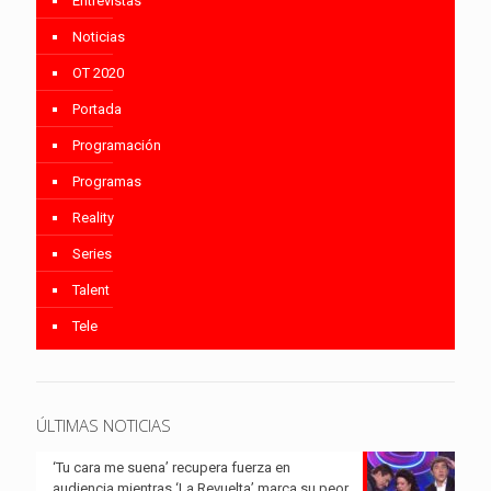
Entrevistas
Noticias
OT 2020
Portada
Programación
Programas
Reality
Series
Talent
Tele
ÚLTIMAS NOTICIAS
‘Tu cara me suena’ recupera fuerza en
audiencia mientras ‘La Revuelta’ marca su peor