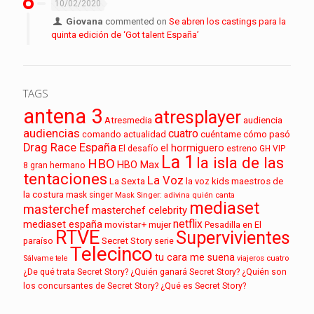
10/02/2020
Giovana
commented on
Se abren los castings para la
quinta edición de ‘Got talent España’
TAGS
antena 3
atresplayer
audiencia
Atresmedia
audiencias
cuatro
cuéntame cómo pasó
comando actualidad
Drag Race España
el hormiguero
El desafío
estreno
GH VIP
La 1
la isla de las
HBO
HBO Max
8
gran hermano
tentaciones
La Voz
La Sexta
la voz kids
maestros de
la costura
mask singer
Mask Singer: adivina quién canta
mediaset
masterchef
masterchef celebrity
netflix
mediaset españa
movistar+
mujer
Pesadilla en El
RTVE
Supervivientes
paraíso
Secret Story
serie
Telecinco
tu cara me suena
Sálvame
tele
viajeros cuatro
¿De qué trata Secret Story?
¿Quién ganará Secret Story?
¿Quién son
los concursantes de Secret Story?
¿Qué es Secret Story?