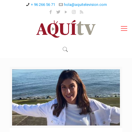
+ 96 266 56 71
hola@aquitelevision.com